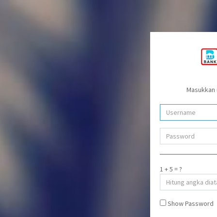
Masukkan 
1 + 5 = ?
Show Password