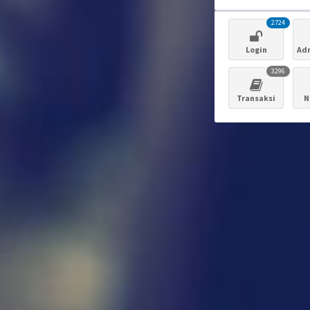
2724
Login
Adm
3296
Transaksi
N